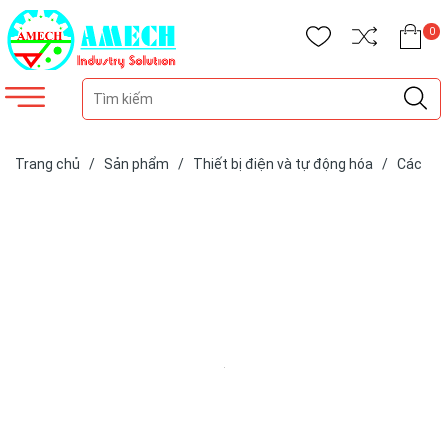
0
Trang chủ
/
Sản phẩm
/
Thiết bị điện và tự động hóa
/
Các
loại cảm biến
/
Cảm biến DOL SENSORS
/
Cảm biến tiệm cận
– điện dung DOL 20 / iDOL 20