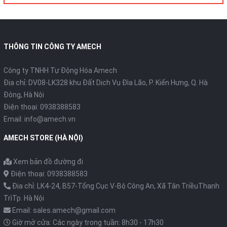
THÔNG TIN CÔNG TY AMECH
Công ty TNHH Tự Động Hóa Amech
Địa chỉ: DV08-LK328 khu Đất Dịch Vụ Đìa Lão, P. Kiến Hưng, Q. Hà
Đông, Hà Nội
Điện thoại: 0938388583
Email: info@amech.vn
AMECH STORE (HÀ NỘI)
Xem bản đồ đường đi
Điện thoại: 0938388583
Địa chỉ: LK4-24, B57-Tổng Cục V-Bộ Công An, Xã Tân TriềuThanh
TrìTp. Hà Nội
Email: sales.amech@gmail.com
Giờ mở cửa: Các ngày trong tuần: 8h30 - 17h30