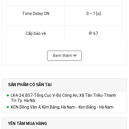
Time Delay ON
0 ÷ 1 [s]
Cấp bảo vệ
IP 67
Nhiệt độ môi trường
-20 ÷ 70 [°C]
Xem thêm
DOL 20 và iDOL 20 Phát hiện vật liệu lỏng và rắn
DOL 20 là một cảm biến điện dung / cảm biến tiệm cận để
SẢN PHẨM CÓ SẴN TẠI
phát hiện vật liệu lỏng và rắn trong các lĩnh vực nông nghiệp và
LK4-24, B57-Tổng Cục V-Bộ Công An, Xã Tân Triều-Thanh
công nghiệp.
Trì-Tp. Hà Nội
KCN Đồng Văn 4, Kim Bảng, Hà Nam - Kim Bảng - Hà Nam
Cảm biến mạnh mẽ được thiết kế cho các lĩnh vực nông nghiệp
và công nghiệp
YÊN TÂM MUA HÀNG
Cảm biến DOL 20 có thể được sử dụng để đo mức trong các