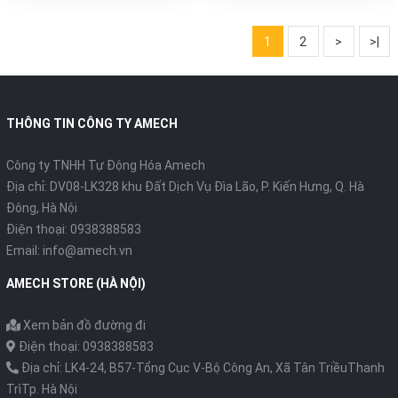
1
2
>
>|
THÔNG TIN CÔNG TY AMECH
Công ty TNHH Tự Động Hóa Amech
Địa chỉ: DV08-LK328 khu Đất Dịch Vụ Đìa Lão, P. Kiến Hưng, Q. Hà
Đông, Hà Nội
Điện thoại: 0938388583
Email: info@amech.vn
AMECH STORE (HÀ NỘI)
Xem bản đồ đường đi
Điện thoại: 0938388583
Địa chỉ: LK4-24, B57-Tổng Cục V-Bộ Công An, Xã Tân TriềuThanh
TrìTp. Hà Nội