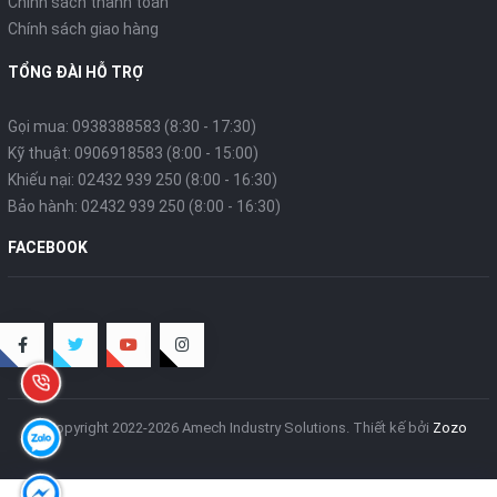
Chính sách thanh toán
Chính sách giao hàng
TỔNG ĐÀI HỖ TRỢ
Gọi mua: 0938388583 (8:30 - 17:30)
Kỹ thuật: 0906918583 (8:00 - 15:00)
Khiếu nại: 02432 939 250 (8:00 - 16:30)
Bảo hành: 02432 939 250 (8:00 - 16:30)
FACEBOOK
© Copyright 2022-2026 Amech Industry Solutions.
Thiết kế bởi
Zozo