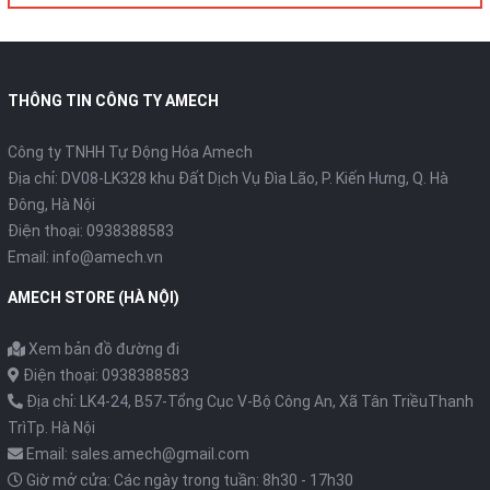
THÔNG TIN CÔNG TY AMECH
Công ty TNHH Tự Động Hóa Amech
Địa chỉ: DV08-LK328 khu Đất Dịch Vụ Đìa Lão, P. Kiến Hưng, Q. Hà
Đông, Hà Nội
Điện thoại: 0938388583
Email: info@amech.vn
AMECH STORE (HÀ NỘI)
Xem bản đồ đường đi
Điện thoại: 0938388583
Địa chỉ: LK4-24, B57-Tổng Cục V-Bộ Công An, Xã Tân TriềuThanh
TrìTp. Hà Nội
Email: sales.amech@gmail.com
Giờ mở cửa: Các ngày trong tuần: 8h30 - 17h30