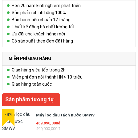
*
Áp suất làm việc lớn nhất phụ thuộc vào hệ thống khi lọc, cần xem
Hơn 20 năm kinh nghiệm phát triển
kỹ hướng dẫn của nhà sản xuất
Khi cần xi lanh chạy với tốc độ cao
Sản phẩm chính hãng 100%
cần được sự tư vấn của công ty
Amech
.
Bảo hành tiêu chuẩn 12 tháng
Thiết kế đồng bộ chất lượng tốt
Ưu đãi cho khách hàng mới
Có sản xuất theo đơn đặt hàng
MIỄN PHÍ GIAO HÀNG
Giao hàng siêu tốc trong 2h
Miễn phí đơn nội thành HN > 10 triệu
Giao hàng toàn quốc
Sản phẩm tương tự
-4%
Máy lọc dầu tách nước SMWV
469,990,000đ
490,000,000đ