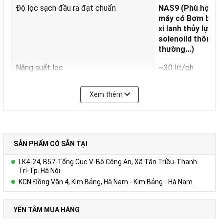
Độ lọc sạch đầu ra đạt chuẩn
NAS9 (Phù hợp 
máy có Bơm bán
xi lanh thủy lực,
solenoild thông
thường...)
Năng suất lọc
~30 lít/ph
Nhiệt độ làm việc (Temperature)
- 25 ÷ 80 Độ C.
Xem thêm
Áp suất làm việc lớn nhất tới
*
(Max
6 Bar.
working pressure)
Tủ điện điều khiển
Có bảo vệ quá tải.
SẢN PHẨM CÓ SẴN TẠI
Khối lượng
~75 kg
.
LK4-24, B57-Tổng Cục V-Bộ Công An, Xã Tân Triều-Thanh
Xuất xứ
Việt Nam
Trì-Tp. Hà Nội
KCN Đồng Văn 4, Kim Bảng, Hà Nam - Kim Bảng - Hà Nam
Tải xuống Catalogue, tài liệu hướng dẫn
Tại đây
sử dụng
YÊN TÂM MUA HÀNG