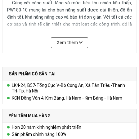
Cùng với công suất tăng và mức tiêu thụ nhiên liệu thấp,
PW180-10 mang lại cho bạn năng suất được cải thiện, độ ổn
định tốt, khả năng nâng cao và bảo trì đơn giản. Với tất cả các
cơ bắp và tinh tế cần thiết cho một loạt các công trình, đó là
một máy xúc được thiết kế rõ ràng để đứng lên chống lại các
môi trường làm việc đòi hỏi khắt khe nhất.
Xem thêm
+ Tiêu thụ nhiên liệu thấp hơn tới 15%.
+ Công suất nâng cao.
+ Chế độ xem nổi bật.
SẢN PHẨM CÓ SẴN TẠI
LK4-24, B57-Tổng Cục V-Bộ Công An, Xã Tân Triều-Thanh
Những lợi ích khi bạn mua hàng tại Công ty
AMECH
:
Trì-Tp. Hà Nội
- Sản phẩm có
nguồn gốc xuất xứ rõ ràng
nên bạn dễ dàng
KCN Đồng Văn 4, Kim Bảng, Hà Nam - Kim Bảng - Hà Nam
thay thế, nâng cấp linh kiện khi cần thiết;
YÊN TÂM MUA HÀNG
- Sản phẩm trước khi xuất xưởng luôn được
kiểm tra
nghiêm ngặt
;
Hơn 20 năm kinh nghiệm phát triển
Sản phẩm chính hãng 100%
- Sản phẩm được
bảo hành 12 tháng
nên bạn có thể yên