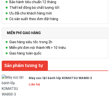
Bảo hành tiêu chuẩn 12 tháng
tâm khi sử dụng;
Thiết kế đồng bộ chất lượng tốt
- Trang web bán hàng của Công ty AMECH đã đăng ký và
Ưu đãi cho khách hàng mới
được
kiểm tra bởi Bộ Công Thương
(link đến thông tin
Có sản xuất theo đơn đặt hàng
của AMECH tại trang web của Bộ Công Thương ở phía cuối
trang web) nên bạn có thể yên tâm khi mua hàng.
MIỄN PHÍ GIAO HÀNG
THÔNG SỐ KĨ THUẬT CHÍNH
Giao hàng siêu tốc trong 2h
Model:
Miễn phí đơn nội thành HN > 10 triệu
PW180-10
Giao hàng toàn quốc
+ Công suất động cơ
(Engine Power)
:
123/165
kW / HP
Sản phẩm tương tự
+ Dung tích thùng
(Bucket Capacity)
:
1,13
m³
+ Độ sâu đào
(Digging Depth)
:
6,04
m
Máy xúc lật bánh lốp KOMATSU WA800-3
Liên hệ
+ Trọng lượng vận hành
(Operating Weight)
:
16,6-18,9
t
Xuất xứ
(Brand)
:
KOMATSU