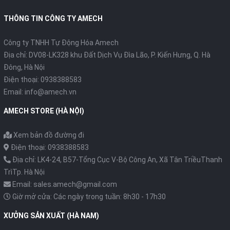
THÔNG TIN CÔNG TY AMECH
Công ty TNHH Tự Động Hóa Amech
Địa chỉ: DV08-LK328 khu Đất Dịch Vụ Đìa Lão, P. Kiến Hưng, Q. Hà
Đông, Hà Nội
Điện thoại: 0938388583
Email: info@amech.vn
AMECH STORE (HÀ NỘI)
Xem bản đồ đường đi
Điện thoại: 0938388583
Địa chỉ: LK4-24, B57-Tổng Cục V-Bộ Công An, Xã Tân TriềuThanh
TrìTp. Hà Nội
Email: sales.amech@gmail.com
Giờ mở cửa: Các ngày trong tuần: 8h30 - 17h30
XƯỞNG SẢN XUẤT (HÀ NAM)