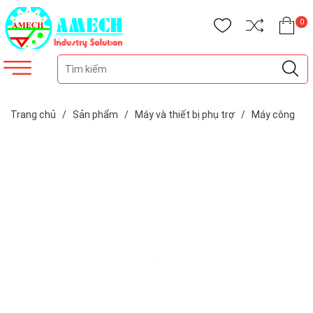
0
Trang chủ
/
Sản phẩm
/
Máy và thiết bị phụ trợ
/
Máy công
trình
/
Máy xúc bánh lốp KOMATSU PW180-10