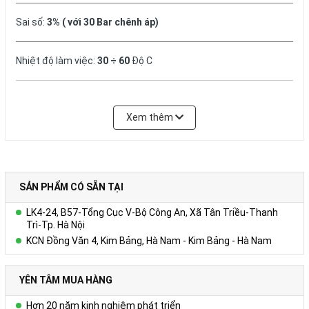
Sai số:
3% ( với 30 Bar chênh áp)
Nhiệt độ làm việc:
30 ÷ 60
Độ C
Bảo hành:
12
tháng
Xem thêm
SẢN PHẨM CÓ SẴN TẠI
LK4-24, B57-Tổng Cục V-Bộ Công An, Xã Tân Triều-Thanh
Trì-Tp. Hà Nội
KCN Đồng Văn 4, Kim Bảng, Hà Nam - Kim Bảng - Hà Nam
YÊN TÂM MUA HÀNG
Hơn 20 năm kinh nghiệm phát triển