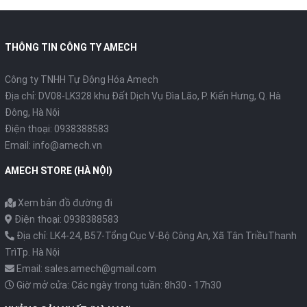
THÔNG TIN CÔNG TY AMECH
Công ty TNHH Tự Động Hóa Amech
Địa chỉ: DV08-LK328 khu Đất Dịch Vụ Đìa Lão, P. Kiến Hưng, Q. Hà
Đông, Hà Nội
Điện thoại: 0938388583
Email: info@amech.vn
AMECH STORE (HÀ NỘI)
Xem bản đồ đường đi
Điện thoại: 0938388583
Địa chỉ: LK4-24, B57-Tổng Cục V-Bộ Công An, Xã Tân TriềuThanh
TrìTp. Hà Nội
Email: sales.amech@gmail.com
Giờ mở cửa: Các ngày trong tuần: 8h30 - 17h30