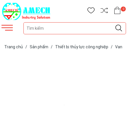
0
Trang chủ
/
Sản phẩm
/
Thiết bị thủy lực công nghiệp
/
Van
thủy lực
/
Bộ chia đồng tốc thủy lực
/
Bộ lưu lượng bánh răng
RD-0D