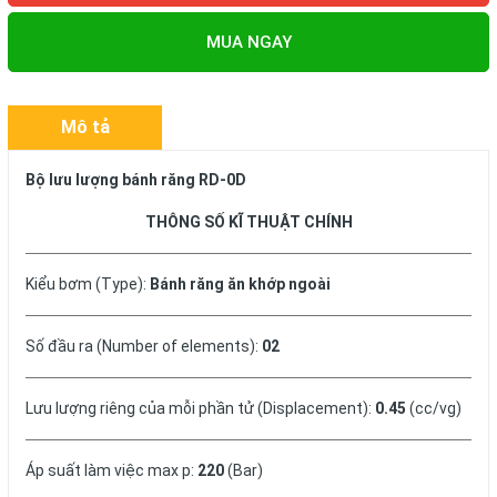
MUA NGAY
Mô tả
Bộ lưu lượng bánh răng RD-0D
THÔNG SỐ KĨ THUẬT CHÍNH
Kiểu bơm (Type):
Bánh răng ăn khớp ngoài
Số đầu ra (Number of elements):
02
Lưu lượng riêng của mỗi phần tử (Displacement):
0.45
(cc/vg)
Áp suất làm việc max p:
220
(Bar)