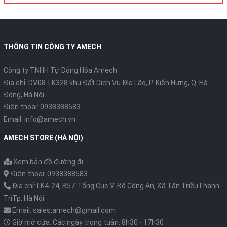
THÔNG TIN CÔNG TY AMECH
Công ty TNHH Tự Động Hóa Amech
Địa chỉ: DV08-LK328 khu Đất Dịch Vụ Đìa Lão, P. Kiến Hưng, Q. Hà
Đông, Hà Nội
Điện thoại: 0938388583
Email: info@amech.vn
AMECH STORE (HÀ NỘI)
Xem bản đồ đường đi
Điện thoại: 0938388583
Địa chỉ: LK4-24, B57-Tổng Cục V-Bộ Công An, Xã Tân TriềuThanh
TrìTp. Hà Nội
Email: sales.amech@gmail.com
Giờ mở cửa: Các ngày trong tuần: 8h30 - 17h30