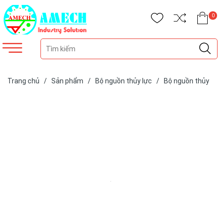
0
Trang chủ
/
Sản phẩm
/
Bộ nguồn thủy lực
/
Bộ nguồn thủy
lực chuyên dụng
/
Bộ nguồn cho máy ép nhiệt APU06-40-10MV