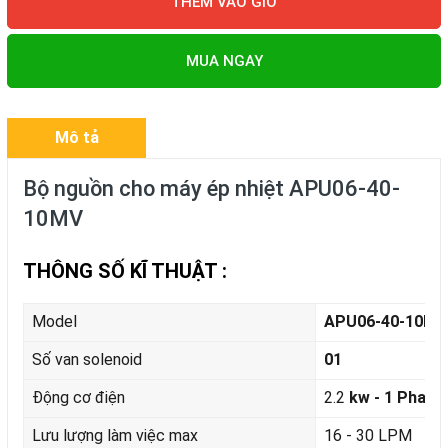
THÊM VÀO GIỎ
MUA NGAY
Mô tả
Bộ nguồn cho máy ép nhiệt APU06-40-
10MV
THÔNG SỐ KĨ THUẬT :
Model
APU06-40-10MV
Số van solenoid
01
Động cơ điện
2.2
kw - 1 Pha
Lưu lượng làm việc max
16 - 30 LPM