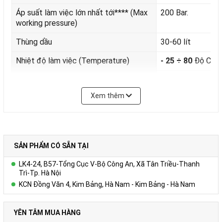
Áp suất làm việc lớn nhất tới
****
(Max
200 Bar.
working pressure)
Thùng dầu
30-60 lít
Nhiệt độ làm việc (Temperature)
- 25 ÷ 80
Độ C.
Phụ kiện (Làm mát, van an toàn, cảm
Đồng bộ
biến áp suất)
Xem thêm
Xuất xứ
Amech - VietNam
Liên hệ trực tiếp số hotline để được
09.3838.8583
tư vấn
SẢN PHẨM CÓ SẴN TẠI
LK4-24, B57-Tổng Cục V-Bộ Công An, Xã Tân Triều-Thanh
Trì-Tp. Hà Nội
KCN Đồng Văn 4, Kim Bảng, Hà Nam - Kim Bảng - Hà Nam
YÊN TÂM MUA HÀNG