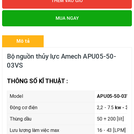
THÊM VÀO GIỎ
MUA NGAY
Mô tả
Bộ nguồn thủy lực Amech APU05-50-
03VS
THÔNG SỐ KĨ THUẬT :
Model
APU05-50-03VS
Động cơ điện
2,2 - 7.5
kw - 3 P
Thùng dầu
50
÷
200 [lít]
Lưu lượng làm việc max
16 - 43 [LPM]