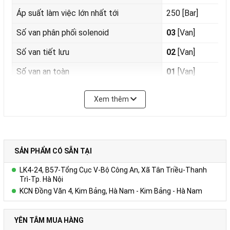
Áp suất làm việc lớn nhất tới
250 [Bar]
Số van phân phối solenoid
03
[Van]
Số van tiết lưu
02
[Van]
Số van an toàn
01
[Van]
Nhiệt độ làm việc (Temperature)
- 25 ÷ 80
Độ C.
Xem thêm
Phụ kiện (Tùy chọn: Làm mát, van an
Đồng bộ
toàn, cảm biến áp suất, lọc dầu hồi....)
Xuất xứ
Amech - VietNam
SẢN PHẨM CÓ SẴN TẠI
Liên hệ trực tiếp số hotline để được
09.3838.8583
LK4-24, B57-Tổng Cục V-Bộ Công An, Xã Tân Triều-Thanh
tư vấn
Trì-Tp. Hà Nội
KCN Đồng Văn 4, Kim Bảng, Hà Nam - Kim Bảng - Hà Nam
YÊN TÂM MUA HÀNG