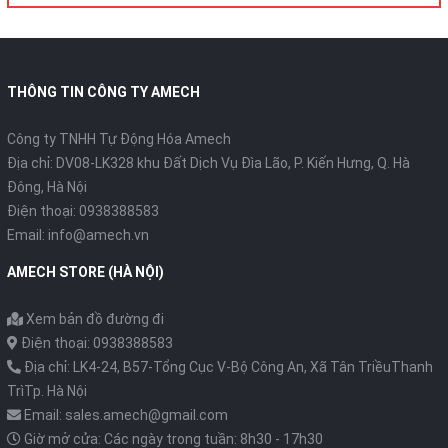
THÔNG TIN CÔNG TY AMECH
Công ty TNHH Tự Động Hóa Amech
Địa chỉ: DV08-LK328 khu Đất Dịch Vụ Đìa Lão, P. Kiến Hưng, Q. Hà
Đông, Hà Nội
Điện thoại: 0938388583
Email: info@amech.vn
AMECH STORE (HÀ NỘI)
Xem bản đồ đường đi
Điện thoại: 0938388583
Địa chỉ: LK4-24, B57-Tổng Cục V-Bộ Công An, Xã Tân TriềuThanh
TrìTp. Hà Nội
Email: sales.amech@gmail.com
Giờ mở cửa: Các ngày trong tuần: 8h30 - 17h30