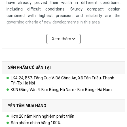
have already proved their worth in different conditions,
including difficult conditions. Sturdy compact design
combined with highest precision and reliability are the
governing criteria of new developments in this area.
Only a wire-actuated encoder can be used as a linear
Xem thêm
measured displacement encoder for many applications
because no guided sensor systems can be used due to the
spatial constellation.
Wire-actuated encoders are flexible regarding integration
SẢN PHẨM CÓ SẴN TẠI
and interfaces
LK4-24, B57-Tổng Cục V-Bộ Công An, Xã Tân Triều-Thanh
The easy assembly and guiding of the wire pull-out means
Trì-Tp. Hà Nội
that the measuring system can be integrated in existing
KCN Đồng Văn 4, Kim Bảng, Hà Nam - Kim Bảng - Hà Nam
systems simply and flexibly. Different interfaces and output
signals make it possible to connect to a vast range of
YÊN TÂM MUA HÀNG
different control concepts.
Hơn 20 năm kinh nghiệm phát triển
Wire-actuated encoders / string pots are sturdy, even under
Sản phẩm chính hãng 100%
adverse conditions