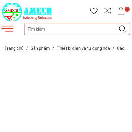
0
Trang chủ
/
Sản phẩm
/
Thiết bị điện và tự động hóa
/
Các
loại cảm biến
/
Cảm biến hãng SIKO
/
Cảm biến dây kéo SG32