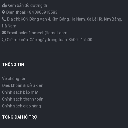
nghiêm ngặt
;
Xem bản đồ đường đi
- Sản phẩm được
bảo hành 12 tháng
nên bạn có thể yên
Điện thoại: +84 0906918583
tâm khi sử dụng;
Địa chỉ: KCN Đồng Văn 4, Kim Bảng, Hà Nam, Xã Lê Hồ, Kim Bảng,
Hà Nam
- Trang web bán hàng của Công ty AMECH đã đăng ký và
Email: sales1.amech@gmail.com
được
kiểm tra bởi Bộ Công Thương
(link đến thông tin
Giờ mở cửa: Các ngày trong tuần: 8h00 - 17h00
của AMECH tại trang web của Bộ Công Thương ở phía cuối
trang web) nên bạn có thể yên tâm khi mua hàng.
THÔNG SỐ KĨ THUẬT CHÍNH
THÔNG TIN
Model:
SG32
Về chúng tôi
Điều khoản & Điều kiện
Robust design and redundant sensor system with 3000 mm
Chính sách bảo mật
measuring length
Chính sách thanh toán
Chính sách giao hàng
Profile
SG32
:
TỔNG ĐÀI HỖ TRỢ
+ Robust design