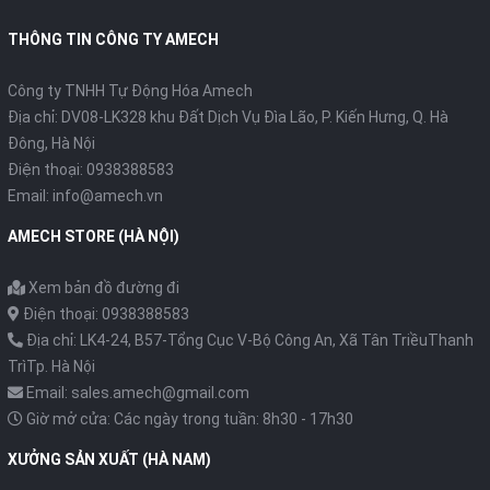
potscover almost the entire range of industrial use.
THÔNG TIN CÔNG TY AMECH
Benefits
Công ty TNHH Tự Động Hóa Amech
+ Temperature range up to -40 °C
Địa chỉ: DV08-LK328 khu Đất Dịch Vụ Đìa Lão, P. Kiến Hưng, Q. Hà
Đông, Hà Nội
+ Robust also for wet and dirty applications
Điện thoại: 0938388583
+ Easy installation of the wire extension
Email: info@amech.vn
+ Flexible system integration of any output signals and
AMECH STORE (HÀ NỘI)
interfaces
Xem bản đồ đường đi
+ Enhanced safety through redundant sensor system as an
Điện thoại: 0938388583
option
Địa chỉ: LK4-24, B57-Tổng Cục V-Bộ Công An, Xã Tân TriềuThanh
Những lợi ích khi bạn mua hàng tại Công ty
AMECH
:
TrìTp. Hà Nội
Email: sales.amech@gmail.com
- Sản phẩm có
nguồn gốc xuất xứ rõ ràng
nên bạn dễ dàng
Giờ mở cửa: Các ngày trong tuần: 8h30 - 17h30
thay thế, nâng cấp linh kiện khi cần thiết;
XƯỞNG SẢN XUẤT (HÀ NAM)
- Sản phẩm trước khi xuất xưởng luôn được
kiểm tra