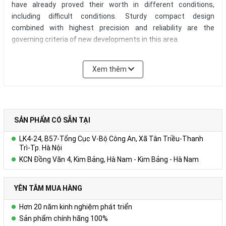
have already proved their worth in different conditions,
including difficult conditions. Sturdy compact design
combined with highest precision and reliability are the
governing criteria of new developments in this area.
Only a wire-actuated encoder can be used as a linear
Xem thêm
measured displacement encoder for many applications
because no guided sensor systems can be used due to the
spatial constellation.
Wire-actuated encoders are flexible regarding integration
SẢN PHẨM CÓ SẴN TẠI
and interfaces
LK4-24, B57-Tổng Cục V-Bộ Công An, Xã Tân Triều-Thanh
The easy assembly and guiding of the wire pull-out means
Trì-Tp. Hà Nội
that the measuring system can be integrated in existing
KCN Đồng Văn 4, Kim Bảng, Hà Nam - Kim Bảng - Hà Nam
systems simply and flexibly. Different interfaces and output
signals make it possible to connect to a vast range of
YÊN TÂM MUA HÀNG
different control concepts.
Hơn 20 năm kinh nghiệm phát triển
Wire-actuated encoders / string pots are sturdy, even under
Sản phẩm chính hãng 100%
adverse conditions