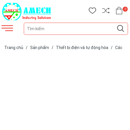
0
Trang chủ
/
Sản phẩm
/
Thiết bị điện và tự động hóa
/
Các
loại cảm biến
/
Cảm biến hãng SIKO
/
Cảm biến dây kéo SG60