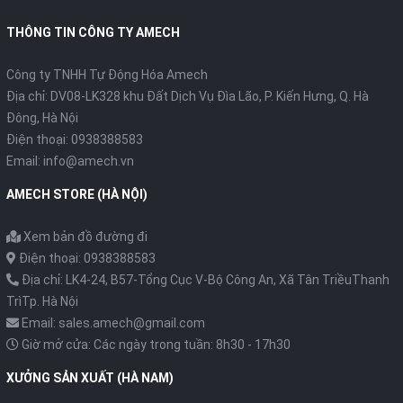
potscover almost the entire range of industrial use.
THÔNG TIN CÔNG TY AMECH
Benefits
Công ty TNHH Tự Động Hóa Amech
+ Temperature range up to -40 °C
Địa chỉ: DV08-LK328 khu Đất Dịch Vụ Đìa Lão, P. Kiến Hưng, Q. Hà
Đông, Hà Nội
+ Robust also for wet and dirty applications
Điện thoại: 0938388583
+ Easy installation of the wire extension
Email: info@amech.vn
+ Flexible system integration of any output signals and
AMECH STORE (HÀ NỘI)
interfaces
Xem bản đồ đường đi
+ Enhanced safety through redundant sensor system as an
Điện thoại: 0938388583
option
Địa chỉ: LK4-24, B57-Tổng Cục V-Bộ Công An, Xã Tân TriềuThanh
Những lợi ích khi bạn mua hàng tại Công ty
AMECH
:
TrìTp. Hà Nội
Email: sales.amech@gmail.com
- Sản phẩm có
nguồn gốc xuất xứ rõ ràng
nên bạn dễ dàng
Giờ mở cửa: Các ngày trong tuần: 8h30 - 17h30
thay thế, nâng cấp linh kiện khi cần thiết;
XƯỞNG SẢN XUẤT (HÀ NAM)
- Sản phẩm trước khi xuất xưởng luôn được
kiểm tra