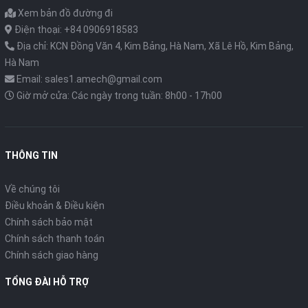
nghiêm ngặt
;
Xem bản đồ đường đi
- Sản phẩm được
bảo hành 12 tháng
nên bạn có thể yên
Điện thoại: +84 0906918583
tâm khi sử dụng;
Địa chỉ: KCN Đồng Văn 4, Kim Bảng, Hà Nam, Xã Lê Hồ, Kim Bảng,
Hà Nam
- Trang web bán hàng của Công ty AMECH đã đăng ký và
Email: sales1.amech@gmail.com
được
kiểm tra bởi Bộ Công Thương
(link đến thông tin
Giờ mở cửa: Các ngày trong tuần: 8h00 - 17h00
của AMECH tại trang web của Bộ Công Thương ở phía cuối
trang web) nên bạn có thể yên tâm khi mua hàng.
THÔNG SỐ KĨ THUẬT CHÍNH
THÔNG TIN
Model:
SG60
Về chúng tôi
Điều khoản & Điều kiện
Robust design with 6000 mm measurement length
Chính sách bảo mật
Chính sách thanh toán
Profile
SG60
:
Chính sách giao hàng
+ Robust design
TỔNG ĐÀI HỖ TRỢ
+ Easy mounting