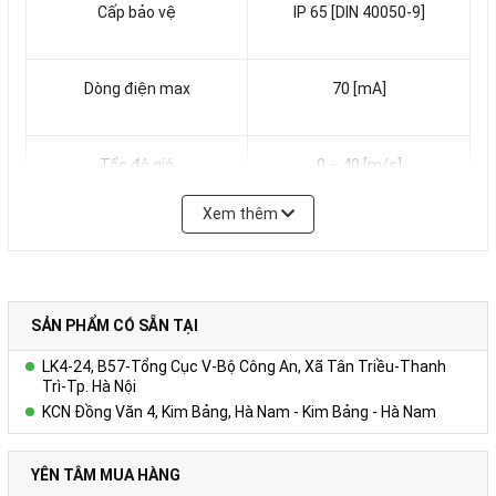
Cấp bảo vệ
IP 65 [DIN 40050-9]
Dòng điện max
70 [mA]
Tốc độ gió
0 ÷ 40 [m/s]
Xem thêm
Hướng gió
0 ÷ 360
Áp suất khí quyển
800 ÷ 1100 [hPa]
SẢN PHẨM CÓ SẴN TẠI
LK4-24, B57-Tổng Cục V-Bộ Công An, Xã Tân Triều-Thanh
Trì-Tp. Hà Nội
Nhiệt độ không khí
-25 ÷ 55 [°C]
KCN Đồng Văn 4, Kim Bảng, Hà Nam - Kim Bảng - Hà Nam
Nhiệt độ môi trường
-25 ÷ 55 [°C]
YÊN TÂM MUA HÀNG