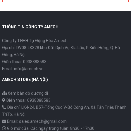
THÔNG TIN CÔNG TY AMECH
Công ty TNHH Tự Động Hóa Amech
Địa chỉ: DV08-LK328 khu Đất Dịch Vụ Đìa Lão, P. Kiến Hưng, Q. Hà
Đông, Hà Nội
Điện thoại: 0938388583
Email: info@amech.vn
AMECH STORE (HÀ NỘI)
Xem bản đồ đường đi
Điện thoại: 0938388583
Địa chỉ: LK4-24, B57-Tổng Cục V-Bộ Công An, Xã Tân TriềuThanh
TrìTp. Hà Nội
Email: sales.amech@gmail.com
Giờ mở cửa: Các ngày trong tuần: 8h30 - 17h30