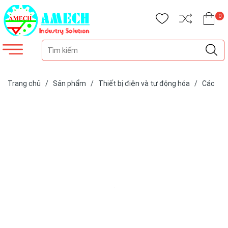
0
Trang chủ
/
Sản phẩm
/
Thiết bị điện và tự động hóa
/
Các
loại cảm biến
/
Cảm biến DOL SENSORS
/
Cảm biến thời tiết
DOL 58