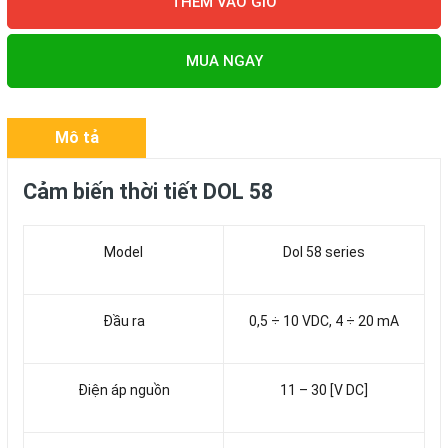
THÊM VÀO GIỎ
MUA NGAY
Mô tả
Cảm biến thời tiết DOL 58
Model
Dol 58 series
Đầu ra
0,5 ÷ 10 VDC, 4 ÷ 20 mA
Điện áp nguồn
11 – 30 [V DC]