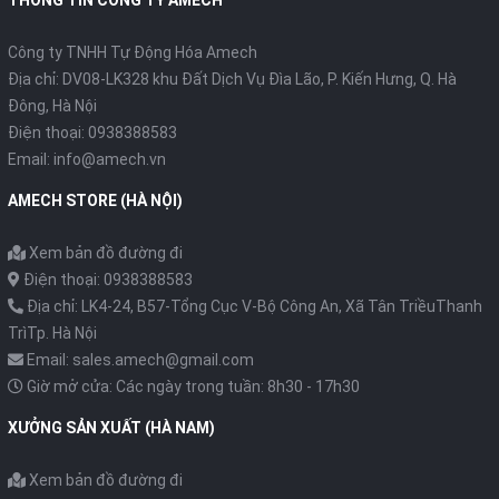
THÔNG TIN CÔNG TY AMECH
Công ty TNHH Tự Động Hóa Amech
Địa chỉ: DV08-LK328 khu Đất Dịch Vụ Đìa Lão, P. Kiến Hưng, Q. Hà
Đông, Hà Nội
Điện thoại: 0938388583
Email: info@amech.vn
AMECH STORE (HÀ NỘI)
Xem bản đồ đường đi
Điện thoại: 0938388583
Địa chỉ: LK4-24, B57-Tổng Cục V-Bộ Công An, Xã Tân TriềuThanh
TrìTp. Hà Nội
Email: sales.amech@gmail.com
Giờ mở cửa: Các ngày trong tuần: 8h30 - 17h30
XƯỞNG SẢN XUẤT (HÀ NAM)
Xem bản đồ đường đi