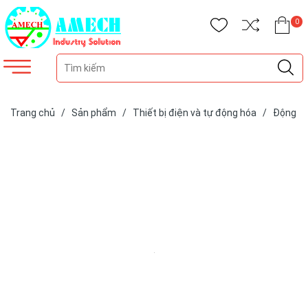
0
Trang chủ
/
Sản phẩm
/
Thiết bị điện và tự động hóa
/
Động
cơ điện
/
Động cơ điện 1 pha Việt Nam
/
Động cơ điện 0.75kw
- 1 pha - 1500 vg/ph CD