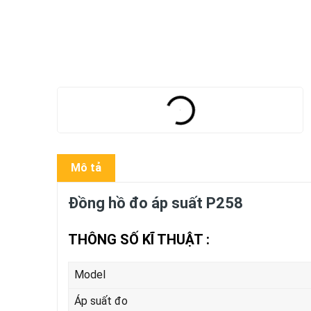
Mô tả
Đồng hồ đo áp suất P258
THÔNG SỐ KĨ THUẬT :
Model
Áp suất đo