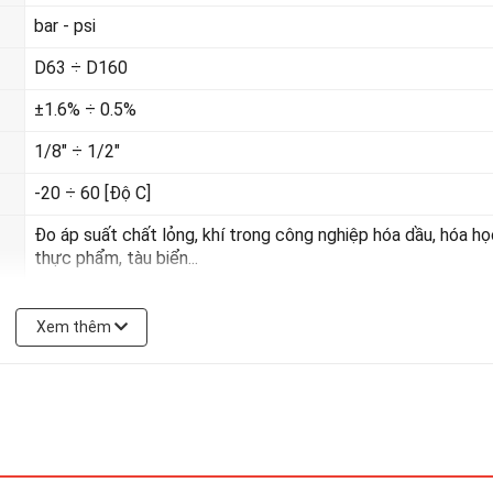
bar - psi
D63 ÷ D160
±1.6%
÷ 0.5%
1/8"
÷ 1/2"
-20
÷ 60 [Độ C]
Đo áp suất chất lỏng, khí trong công nghiệp hóa dầu, hóa họ
thực phẩm, tàu biển...
Tại đây
Xem thêm
 lực khác theo yêu cầu. Liên hệ số hotline
0938388583
để được tư vấn
.