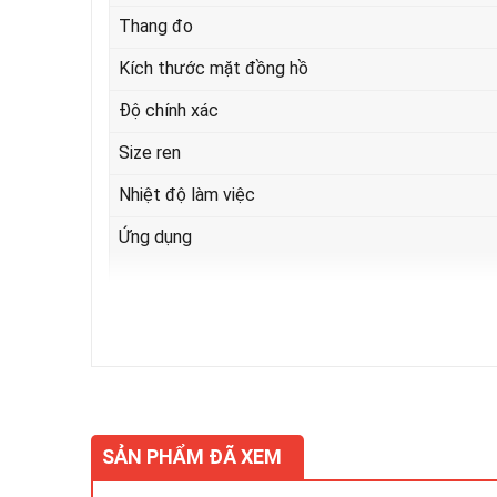
Thang đo
Kích thước mặt đồng hồ
Độ chính xác
Size ren
Nhiệt độ làm việc
Ứng dụng
Tải xuống Catalogue, tài liệu hướng dẫn sử dụng
Ngoài ra chúng tôi nhận cung cấp các loại thiết bị thủy
SẢN PHẨM ĐÃ XEM