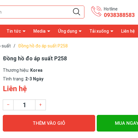
Hotline
0938388583
Tin tức
Media
Ứng dụng
Tải xuống
Liên hệ
p suất
/
Đồng hồ đo áp suất P258
Đồng hồ đo áp suất P258
Thương hiệu:
Korea
Tình trạng:
2-3 Ngày
Liên hệ
–
+
THÊM VÀO GIỎ
MUA NGA