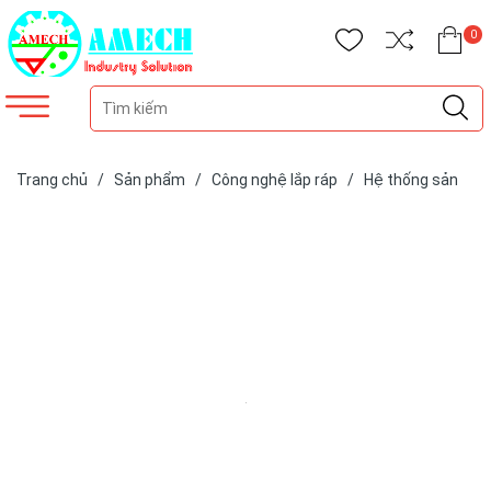
0
Trang chủ
/
Sản phẩm
/
Công nghệ lắp ráp
/
Hệ thống sản
xuất thủ công
/
Khung nhôm giá kệ công nghiệp