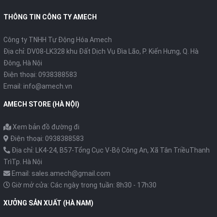
THÔNG TIN CÔNG TY AMECH
Công ty TNHH Tự Động Hóa Amech
Địa chỉ: DV08-LK328 khu Đất Dịch Vụ Đìa Lão, P. Kiến Hưng, Q. Hà
Đông, Hà Nội
Điện thoại: 0938388583
Email: info@amech.vn
AMECH STORE (HÀ NỘI)
Xem bản đồ đường đi
Điện thoại: 0938388583
Địa chỉ: LK4-24, B57-Tổng Cục V-Bộ Công An, Xã Tân TriềuThanh
TrìTp. Hà Nội
Email: sales.amech@gmail.com
Giờ mở cửa: Các ngày trong tuần: 8h30 - 17h30
XƯỞNG SẢN XUẤT (HÀ NAM)