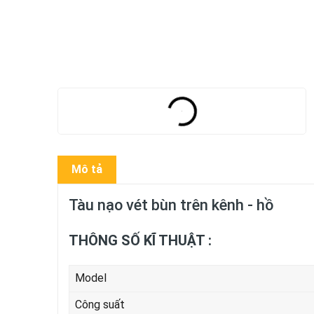
Mô tả
Tàu nạo vét bùn trên kênh - hồ
THÔNG SỐ KĨ THUẬT :
Model
Công suất