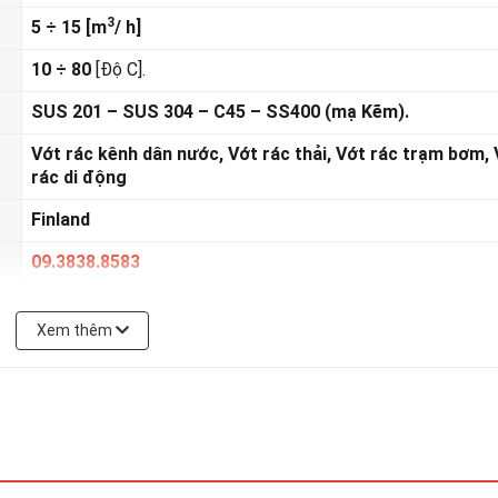
3
5 ÷
15 [m
/ h]
10 ÷ 80
[Độ C].
SUS 201 – SUS 304 – C45 – SS400 (mạ Kẽm).
Vớt rác kênh dân nước, Vớt rác thải, Vớt rác trạm bơm,
rác di động
Finland
09.3838.8583
, cung cấp các loại máy vớt rác, thiết bị vớt rác theo yêu cầu đặt hàng!
Xem thêm