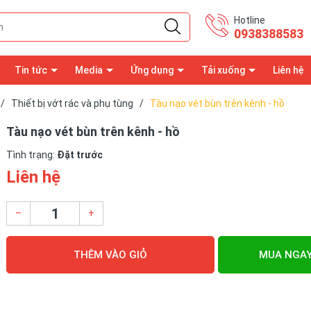
Hotline
0938388583
Tin tức
Media
Ứng dụng
Tải xuống
Liên hệ
/
Thiết bị vớt rác và phụ tùng
/
Tàu nạo vét bùn trên kênh - hồ
Tàu nạo vét bùn trên kênh - hồ
Tình trạng:
Đặt trước
Liên hệ
–
+
THÊM VÀO GIỎ
MUA NGA