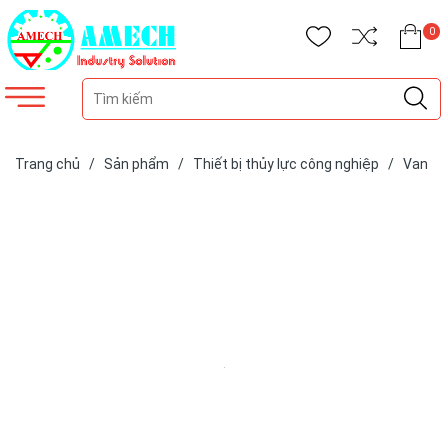
0
Trang chủ
/
Sản phẩm
/
Thiết bị thủy lực công nghiệp
/
Van
thủy lực
/
Bộ chia đồng tốc thủy lực
/
Bộ chia đồng tốc xi lanh
RD-0V