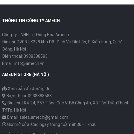
THÔNG TIN CÔNG TY AMECH
Công ty TNHH Tự Động Hóa Amech
Địa chỉ: DV08-LK328 khu Đất Dịch Vụ Đìa Lão, P. Kiến Hưng, Q. Hà
Đông, Hà Nội
Điện thoại: 0938388583
Email: info@amech.vn
AMECH STORE (HÀ NỘI)
Xem bản đồ đường đi
Điện thoại: 0938388583
Địa chỉ: LK4-24, B57-Tổng Cục V-Bộ Công An, Xã Tân TriềuThanh
TrìTp. Hà Nội
Email: sales.amech@gmail.com
Giờ mở cửa: Các ngày trong tuần: 8h30 - 17h30