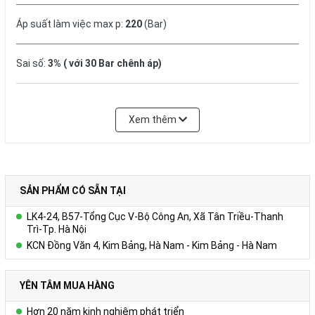
Áp suất làm việc max p:
220
(Bar)
Sai số:
3% ( với 30 Bar chênh áp)
Nhiệt độ làm việc:
30 ÷ 60
Độ C
Xem thêm
Bảo hành:
12
tháng
SẢN PHẨM CÓ SẴN TẠI
LK4-24, B57-Tổng Cục V-Bộ Công An, Xã Tân Triều-Thanh
Trì-Tp. Hà Nội
KCN Đồng Văn 4, Kim Bảng, Hà Nam - Kim Bảng - Hà Nam
YÊN TÂM MUA HÀNG
Hơn 20 năm kinh nghiệm phát triển