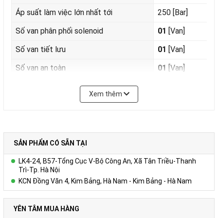
Áp suất làm việc lớn nhất tới
250 [Bar]
Số van phân phối solenoid
01
[Van]
Số van tiết lưu
01
[Van]
Số van an toàn
01
[Van]
Nhiệt độ làm việc (Temperature)
- 25 ÷ 80
Độ C.
Xem thêm
Phụ kiện (Tùy chọn: Làm mát, van an
Đồng bộ
toàn, cảm biến áp suất, lọc dầu hồi....)
Xuất xứ
Amech - VietNam
SẢN PHẨM CÓ SẴN TẠI
Liên hệ trực tiếp số hotline để được
09.3838.8583
LK4-24, B57-Tổng Cục V-Bộ Công An, Xã Tân Triều-Thanh
tư vấn
Trì-Tp. Hà Nội
KCN Đồng Văn 4, Kim Bảng, Hà Nam - Kim Bảng - Hà Nam
YÊN TÂM MUA HÀNG