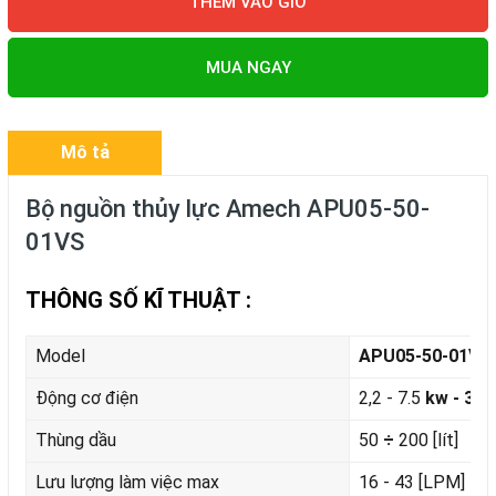
THÊM VÀO GIỎ
MUA NGAY
Mô tả
Bộ nguồn thủy lực Amech APU05-50-
01VS
THÔNG SỐ KĨ THUẬT :
Model
APU05-50-01VS
Động cơ điện
2,2 - 7.5
kw - 3 P
Thùng dầu
50
÷
200 [lít]
Lưu lượng làm việc max
16 - 43 [LPM]