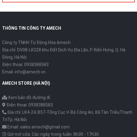
THÔNG TIN CÔNG TY AMECH
Công ty TNHH Tự Động Hóa Amech
Địa chỉ: DV08-LK328 khu Đất Dịch Vụ Đìa Lão, P. Kiến Hưng, Q. Hà
Đông, Hà Nội
Điện thoại: 0938388583
Email: info@amech.vn
AMECH STORE (HÀ NỘI)
Xem bản đồ đường đi
Điện thoại: 0938388583
Địa chỉ: LK4-24, B57-Tổng Cục V-Bộ Công An, Xã Tân TriềuThanh
TrìTp. Hà Nội
Email: sales.amech@gmail.com
Giờ mở cửa: Các ngày trong tuần: 8h30 - 17h30