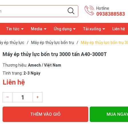
Hotline
0938388583
Tin tức
Media
Ứng dụng
Tải xuống
Liên hệ
y ép thủy lực
/
Máy ép thủy lực bốn trụ
/
Máy ép thủy lực bốn trụ 
Máy ép thủy lực bốn trụ 3000 tấn A40-3000T
Thương hiệu:
Amech / Việt Nam
Tình trạng:
2-3 Ngày
Liên hệ
–
+
THÊM VÀO GIỎ
MUA NGA