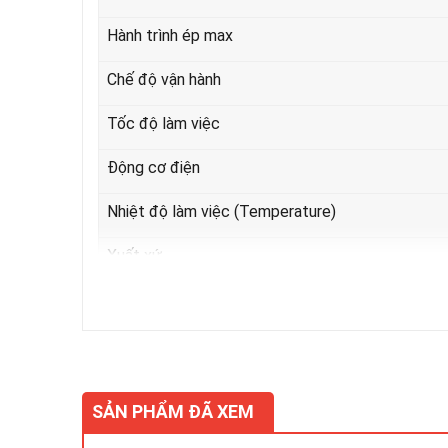
Hành trình ép max
Chế độ vận hành
Tốc độ làm việc
Động cơ điện
Nhiệt độ làm việc (Temperature)
Xuất xứ
Liên hệ trực tiếp số hotline để được tư vấn
Ngoài ra chúng tôi còn nhận sản xuất máy ép theo yêu
SẢN PHẨM ĐÃ XEM