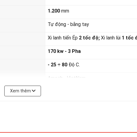
1.200
mm
Tự động - bằng tay
Xi lanh tiến Ép
2 tốc độ;
Xi lanh lùi
1 tốc 
170
kw - 3 Pha
- 25 ÷ 80
Độ C.
Amech - VietNam
Xem thêm
09.3838.8583
 cầu của khách hàng!
Cam kết máy ép đủ lực!