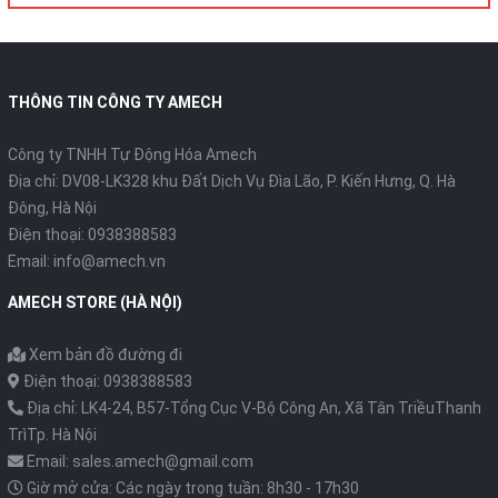
THÔNG TIN CÔNG TY AMECH
Công ty TNHH Tự Động Hóa Amech
Địa chỉ: DV08-LK328 khu Đất Dịch Vụ Đìa Lão, P. Kiến Hưng, Q. Hà
Đông, Hà Nội
Điện thoại: 0938388583
Email: info@amech.vn
AMECH STORE (HÀ NỘI)
Xem bản đồ đường đi
Điện thoại: 0938388583
Địa chỉ: LK4-24, B57-Tổng Cục V-Bộ Công An, Xã Tân TriềuThanh
TrìTp. Hà Nội
Email: sales.amech@gmail.com
Giờ mở cửa: Các ngày trong tuần: 8h30 - 17h30