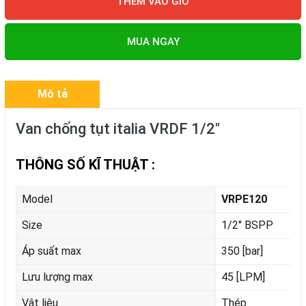
THÊM VÀO GIỎ
MUA NGAY
Mô tả
Van chống tụt italia VRDF 1/2"
THÔNG SỐ KĨ THUẬT :
Model
VRPE120
Size
1/2" BSPP
Áp suất max
350 [bar]
Lưu lượng max
45 [LPM]
Vật liệu
Thép