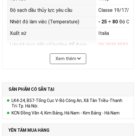
Độ sạch dầu thủy lực yêu cầu
Classe 19/17/14
Nhiệt độ làm việc (Temperature)
- 25 ÷ 80
Độ C.
Xuất xứ
Italia
Liên hệ trực tiếp số hotline để được
09.3838.8583
tư vấn
Xem thêm
SẢN PHẨM CÓ SẴN TẠI
LK4-24, B57-Tổng Cục V-Bộ Công An, Xã Tân Triều-Thanh
Trì-Tp. Hà Nội
KCN Đồng Văn 4, Kim Bảng, Hà Nam - Kim Bảng - Hà Nam
YÊN TÂM MUA HÀNG