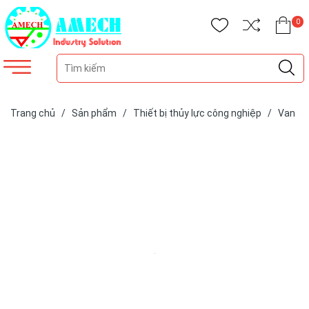
0
Trang chủ
/
Sản phẩm
/
Thiết bị thủy lực công nghiệp
/
Van
thủy lực
/
Van một chiều thủy lực
/
Van chống tụt italia VRDF
1/2"