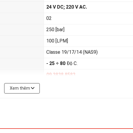
24 V DC; 220 V AC.
02
250 [bar]
100 [LPM]
Classe 19/17/14 (NAS9)
- 25 ÷ 80
Độ C.
09.3838.8583
Xem thêm
 theo yêu cầu đặt hàng!