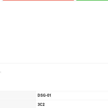
2
DSG-01
3C2