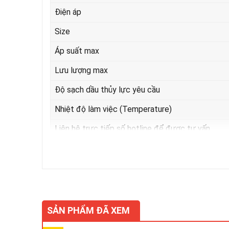
Điện áp
Size
Áp suất max
Lưu lượng max
Độ sạch dầu thủy lực yêu cầu
Nhiệt độ làm việc (Temperature)
Liên hệ trực tiếp số hotline để được tư vấn
Ngoài ra chúng tôi cung cấp các loại van thủy lực khác
SẢN PHẨM ĐÃ XEM