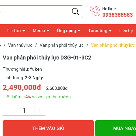
Hotline
0938388583
Tin tức
Media
Ứng dụng
Tải xuống
Liên hệ
p
/
Van thủy lực
/
Van phân phối thủy lực
/
Van phân phối thủy lự
Van phân phối thủy lực DSG-01-3C2
Thương hiệu:
Yuken
Tình trạng:
2-3 Ngày
2,490,000đ
2,600,000đ
Tiết kiệm:
-4%
so với giá thị trường
–
+
THÊM VÀO GIỎ
MUA NGA