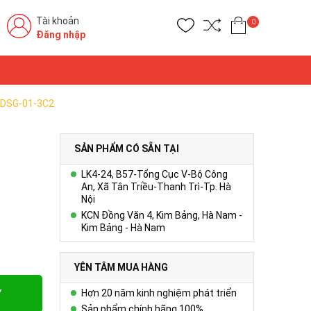
Tài khoản
0
Đăng nhập
c DSG-01-3C2
SẢN PHẨM CÓ SẴN TẠI
LK4-24, B57-Tổng Cục V-Bộ Công
An, Xã Tân Triều-Thanh Trì-Tp. Hà
Nội
KCN Đồng Văn 4, Kim Bảng, Hà Nam -
Kim Bảng - Hà Nam
YÊN TÂM MUA HÀNG
Y
Hơn 20 năm kinh nghiệm phát triển
Sản phẩm chính hãng 100%