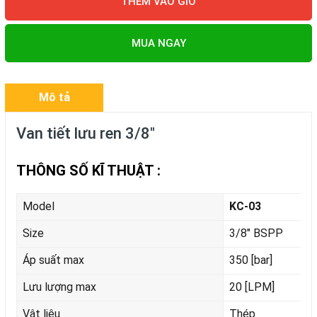
THÊM VÀO GIỎ
MUA NGAY
Mô tả
Van tiết lưu ren 3/8"
THÔNG SỐ KĨ THUẬT :
Model
KC-03
Size
3/8" BSPP
Áp suất max
350 [bar]
Lưu lượng max
20 [LPM]
Vật liệu
Thép