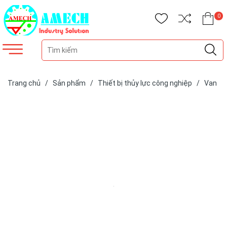
0
Trang chủ
/
Sản phẩm
/
Thiết bị thủy lực công nghiệp
/
Van
thủy lực
/
Van kiểm soát lưu lượng
/
Van tiết lưu ren 3/8"