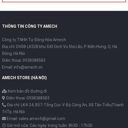
THÔNG TIN CÔNG TY AMECH
Công ty TNHH Tự Động Hóa Amech
Địa chỉ: DV08-LK328 khu Đất Dịch Vụ Đìa Lão, P. Kiến Hưng, Q. Hà
Đông, Hà Nội
Điện thoại: 0938388583
Email: info@amech.vn
AMECH STORE (HÀ NỘI)
Xem bản đồ đường đi
Điện thoại: 0938388583
Địa chỉ: LK4-24, B57-Tổng Cục V-Bộ Công An, Xã Tân TriềuThanh
TrìTp. Hà Nội
Email: sales.amech@gmail.com
Giờ mở cửa: Các ngày trong tuần: 8h30 - 17h30