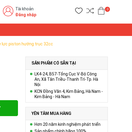
Tài khoản
0
Đăng nhập
 lực piston hướng trục 32cc
SẢN PHẨM CÓ SẴN TẠI
LK4-24, B57-Tổng Cục V-Bộ Công
An, Xã Tân Triều-Thanh Trì-Tp. Hà
Nội
KCN Đồng Văn 4, Kim Bảng, Hà Nam -
Kim Bảng - Hà Nam
Y
YÊN TÂM MUA HÀNG
Hơn 20 năm kinh nghiệm phát triển
Sản phẩm chính hãng 100%