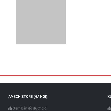
AMECH STORE (HÀ NỘI)
X
Xem bản đồ đường đi