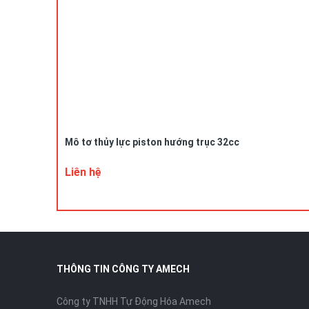
Mô tơ thủy lực piston hướng trục 32cc
Liên hệ
THÔNG TIN CÔNG TY AMECH
Công ty TNHH Tự Động Hóa Amech