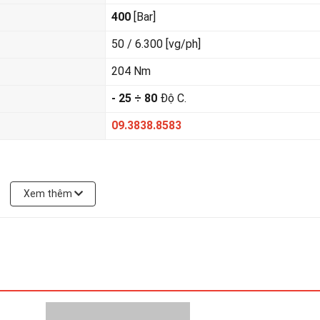
400
[Bar]
50 / 6.300 [vg/ph]
204 Nm
- 25 ÷ 80
Độ C.
09.3838.8583
Xem thêm