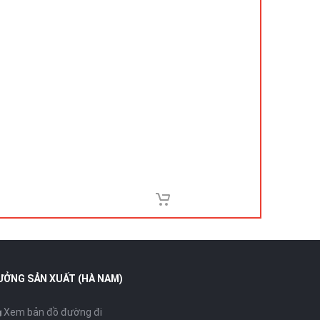
ƯỞNG SẢN XUẤT (HÀ NAM)
Xem bản đồ đường đi