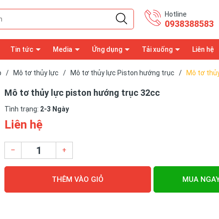
Hotline
0938388583
Tin tức
Media
Ứng dụng
Tải xuống
Liên hệ
p
/
Mô tơ thủy lực
/
Mô tơ thủy lực Piston hướng trục
/
Mô tơ thủy
Mô tơ thủy lực piston hướng trục 32cc
Tình trạng:
2-3 Ngày
Liên hệ
–
+
THÊM VÀO GIỎ
MUA NGA