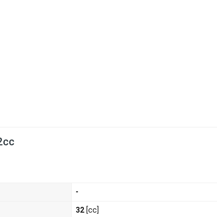
2cc
-
32
[cc]