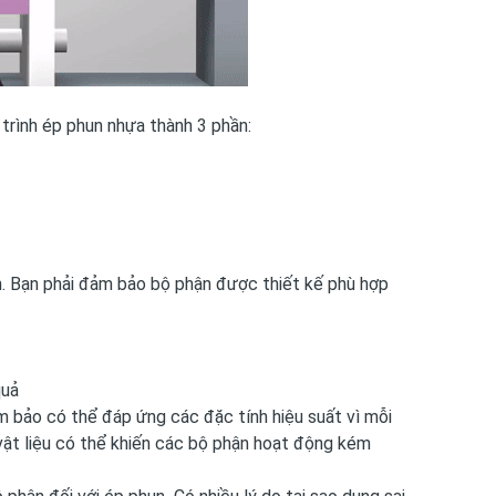
-33%
-
Máy lọc dầu tách nước
 trình ép phun nhựa thành 3 phần:
AFO8M-20W
55,990,000đ
83,450,000đ
n. Bạn phải đảm bảo bộ phận được thiết kế phù hợp
quả
ảm bảo có thể đáp ứng các đặc tính hiệu suất vì mỗi
 vật liệu có thể khiến các bộ phận hoạt động kém