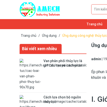
Trang chủ
Trang chủ
/
Ứng dụng
/
Ứng dụng công nghệ thủy lực
Ứng dụ
Bài viết xem nhiều
admin
|
19
Van phân phối thủy lực là
gì? Cấu tạo và cách phân
loại van
Ép phun l
khuôn và 
I. G
Cách lựa chọn bộ nguồn
thủy lực