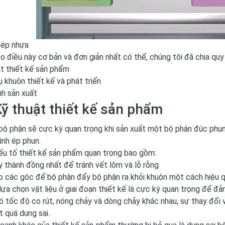
 ép nhựa
-41%
Van cân bằng modul italia
Máy lọc dầu nhớt AFO8M
o điều này cơ bản và đơn giản nhất có thể, chúng tôi đã chia quy
VBCS06
20
t thiết kế sản phẩm
3,775,000đ
48,990,000đ
 khuôn thiết kế và phát triển
3,975,000đ
82,360,000đ
nh sản xuất
Kỹ thuật thiết kế sản phẩm
bộ phận sẽ cực kỳ quan trọng khi sản xuất một bộ phận đúc phu
rình ép phun.
ếu tố thiết kế sản phẩm quan trọng bao gồm:
 thành đồng nhất để tránh vết lõm và lỗ rỗng
o các góc để bộ phận đẩy bộ phận ra khỏi khuôn một cách hiệu 
lựa chọn vật liệu ở giai đoạn thiết kế là cực kỳ quan trọng để đ
có tốc độ co rút, nóng chảy và dòng chảy khác nhau, sự thay đổi
 quá dung sai.