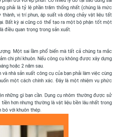
phận đối với ép phun. Có nhiều lý do tại sao dung sai
ng phải là tỷ lệ phần trăm thống nhất (chúng là mức
thành, vị trí phun, áp suất và dòng chảy vật liệu tất
ại. Bất kỳ ai cũng có thể tạo ra một bộ phận tốt một
 là điều quan trọng trong sản xuất.
ượng. Một sai lầm phổ biến mà tất cả chúng ta mắc
iảm chi phí khuôn. Nếu công cụ không được xây dựng
tháng hoặc 2 năm sau.
n và nhà sản xuất công cụ của bạn phải làm việc cùng
muốn một cách chính xác. Đây là một nhiệm vụ phức
ên những gì bạn cần. Dụng cụ nhôm thường được sử
tiền hơn nhưng thường là vật liệu bền lâu nhất trong
n bó với khuôn thép.