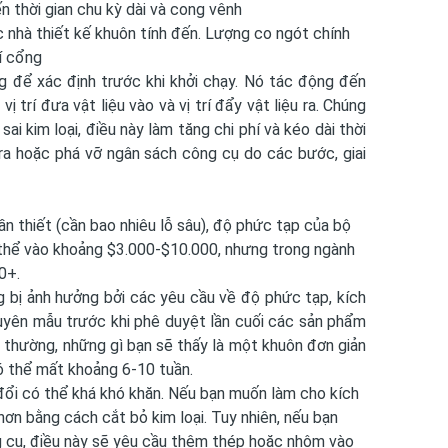
 thời gian chu kỳ dài và cong vênh
 nhà thiết kế khuôn tính đến. Lượng co ngót chính
rí cổng
ng để xác định trước khi khởi chạy. Nó tác động đến
ị trí đưa vật liệu vào và vị trí đẩy vật liệu ra. Chúng
i kim loại, điều này làm tăng chi phí và kéo dài thời
ra hoặc phá vỡ ngân sách công cụ do các bước, giai
cần thiết (cần bao nhiêu lỗ sâu), độ phức tạp của bộ
thể vào khoảng $3.000-$10.000, nhưng trong ngành
0+.
ng bị ảnh hưởng bởi các yêu cầu về độ phức tạp, kích
uyên mẫu trước khi phê duyệt lần cuối các sản phẩm
g thường, những gì bạn sẽ thấy là một khuôn đơn giản
ó thể mất khoảng 6-10 tuần.
đổi có thể khá khó khăn. Nếu bạn muốn làm cho kích
ơn bằng cách cắt bỏ kim loại. Tuy nhiên, nếu bạn
g cụ, điều này sẽ yêu cầu thêm thép hoặc nhôm vào