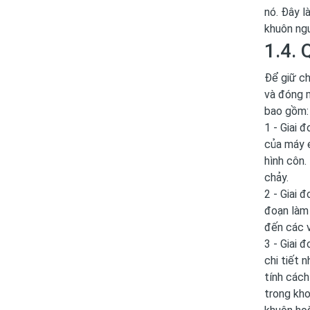
nó. Đây l
khuôn ngu
1.4. 
Để giữ ch
và đóng m
bao gồm:
1 - Giai 
của máy é
hình côn.
chảy.
2 - Giai 
đoạn làm 
đến các v
3 - Giai 
chi tiết 
tính cách
trong kho