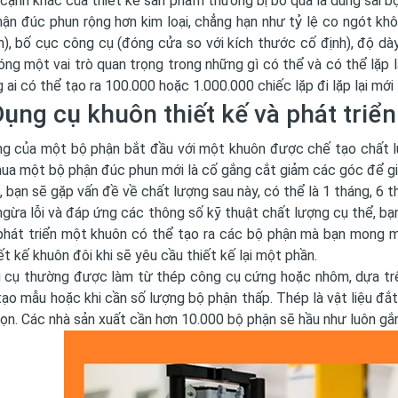
cạnh khác của thiết kế sản phẩm thường bị bỏ qua là dung sai bộ 
ận đúc phun rộng hơn kim loại, chẳng hạn như tỷ lệ co ngót khô
h), bố cục công cụ (đóng cửa so với kích thước cố định), độ dày 
ng một vai trò quan trọng trong những gì có thể và có thể lặp l
g ai có thể tạo ra 100.000 hoặc 1.000.000 chiếc lặp đi lặp lại mới
Dụng cụ khuôn thiết kế và phát triển
ng của một bộ phận bắt đầu với một khuôn được chế tạo chất l
mua một bộ phận đúc phun mới là cố gắng cắt giảm các góc để g
, bạn sẽ gặp vấn đề về chất lượng sau này, có thể là 1 tháng, 6 
gừa lỗi và đáp ứng các thông số kỹ thuật chất lượng cụ thể, bạ
phát triển một khuôn có thể tạo ra các bộ phận mà bạn mong 
iết kế khuôn đôi khi sẽ yêu cầu thiết kế lại một phần.
 cụ thường được làm từ thép công cụ cứng hoặc nhôm, dựa tr
ạo mẫu hoặc khi cần số lượng bộ phận thấp. Thép là vật liệu đắt 
họn. Các nhà sản xuất cần hơn 10.000 bộ phận sẽ hầu như luôn gắ