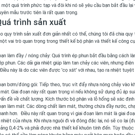
à một quá trình phức tạp và đôi khi nó sẽ yêu cầu bạn bắt đầu lại 
yên mẫu trước tiên là rất quan trọng.
Quá trình sản xuất
o quy trình sản xuất đơn giản nhất có thể, chúng tôi đã chia quy 
ột vai trò quan trọng trong thiết kế bộ phận và thiết kế công cụ
đoạn làm đầy / nóng chảy: Quá trình ép phun bắt đầu bằng cách l
p phun. Các dải gia nhiệt giúp làm tan chảy các viên, nhưng điệ
 Điều này là do các viên được 'cọ xát' với nhau, tạo ra nhiệt tuyệ
đoạn bơm/đóng gói: Tiếp theo, trục vít đẩy nhựa nóng chảy vào k
mát. Giai đoạn này rất quan trọng vì nếu không sử dụng đủ áp s
ấn đề về chất lượng. Kích thước bộ phận và lỗ hổng sẽ xác địn
đoạn làm mát: Các dòng chất làm mát, thường chứa đầy nước, chạ
nhanh hơn. Điều này rất quan trọng vì giai đoạn làm mát là giai đo
 nhiệt của nhựa. Khi nhựa nguội đi và đông đặc lại, nó sẽ co lại (
ảng 0,4-2% và phải được nhà thiết kế khuôn tính đến. Tùy thuộc