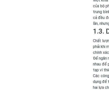
Một khía 
của bộ ph
trung bìn
cả đều đó
lần, nhưn
1.3. 
Chất lượ
phải khi 
chính xác
Để ngăn n
nhau để 
tạp vì th
Các công
dụng để t
hai lựa c