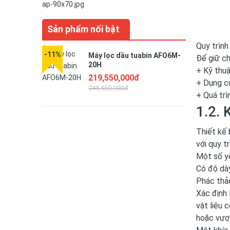
Sản phẩm nổi bật
Quy trình
-11%
-5%
Máy lọc dầu tuabin AFO6M-
Để giữ ch
20H
+ Kỹ thuậ
219,550,000đ
+ Dụng cụ
245,550,000đ
+ Quá trì
1.2. 
Thiết kế 
với quy t
Một số y
Có độ dày
Phác thả
Xác định 
vật liệu 
hoặc vượt