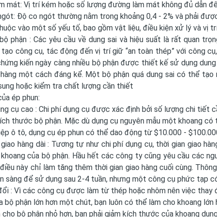
 mát: Vị trí kém hoặc số lượng đường làm mát không đủ dẫn đến
ngót: Độ co ngót thường nằm trong khoảng 0,4 - 2% và phải được
huộc vào một số yếu tố, bao gồm vật liệu, điều kiện xử lý và vị t
bộ phận : Các yêu cầu về dung sai và hiệu suất là rất quan trọ
tạo công cụ, tác động đến vị trí giữ “an toàn thép” với công cụ, v
hứng kiến ​​ngày càng nhiều bộ phận được thiết kế sử dụng dung sa
o hàng một cách đáng kể. Một bộ phận quá dung sai có thể tạo 
ung hoặc kiểm tra chất lượng cần thiết
của ép phun:
ụng cụ cao : Chi phí dụng cụ được xác định bởi số lượng chi tiết 
kích thước bộ phận. Mặc dù dụng cụ nguyên mẫu một khoang có 
ệp ô tô, dụng cụ ép phun có thể dao động từ $10.000 - $100.00
 giao hàng dài : Tương tự như chi phí dụng cụ, thời gian giao hà
 khoang của bộ phận. Hầu hết các công ty cũng yêu cầu các ng
 điều này chỉ làm tăng thêm thời gian giao hàng cuối cùng. Thôn
ẵn sàng để sử dụng sau 2-4 tuần, nhưng một công cụ phức tạp c
ổi : Vì các công cụ được làm từ thép hoặc nhôm nên việc thay 
 bộ phận lớn hơn một chút, bạn luôn có thể làm cho khoang lớn h
 cho bộ phận nhỏ hơn, bạn phải giảm kích thước của khoang dụn