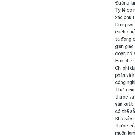
Đường làm
Tỷ lệ co 
xác phụ t
Dung sai 
cách chế 
ta đang c
gian gia
đoạn bổ s
Hạn chế 
Chi phí d
phận và 
công nghi
Thời gian
thước và
sản xuất,
có thể s
Khó sửa đ
thước của
muốn làm