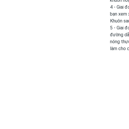
khuôn ho
4 - Giai 
bạn xem x
Khuôn sau
5 - Giai 
đường dẫn
nóng thực
làm cho c