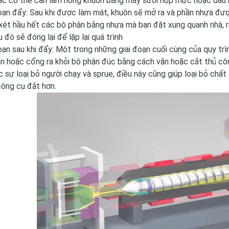
ặc có thể cần làm nóng khuôn bằng máy sưởi hộp mực hoặc dầu 
đoạn đẩy: Sau khi được làm mát, khuôn sẽ mở ra và phần nhựa đư
ét hầu hết các bộ phận bằng nhựa mà bạn đặt xung quanh nhà, r
 đó sẽ đóng lại để lặp lại quá trình
đoạn sau khi đẩy: Một trong những giai đoạn cuối cùng của quy trì
 hoặc cổng ra khỏi bộ phận đúc bằng cách vặn hoặc cắt thủ côn
 sự loại bỏ người chạy và sprue, điều này cũng giúp loại bỏ chất
ông cụ đắt hơn.