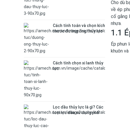
Cho dù bạ
về ép phu
cố gắng l
nhựa.
Cách tính toán và chọn kích
1.1 É
thước đường ống thủy lực
Ép phun l
khuôn và 
Cách tính chọn xi lanh thủy
lực
Lọc dầu thủy lực là gì? Các
loại lọc dầu sử dụng phổ
biến hiện nay