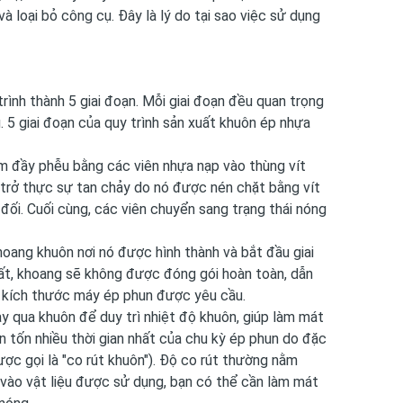
và loại bỏ công cụ. Đây là lý do tại sao việc sử dụng
trình thành 5 giai đoạn. Mỗi giai đoạn đều quan trọng
. 5 giai đoạn của quy trình sản xuất khuôn ép nhựa
àm đầy phễu bằng các viên nhựa nạp vào thùng vít
n trở thực sự tan chảy do nó được nén chặt bằng vít
t đối. Cuối cùng, các viên chuyển sang trạng thái nóng
hoang khuôn nơi nó được hình thành và bắt đầu giai
uất, khoang sẽ không được đóng gói hoàn toàn, dẫn
h kích thước máy ép phun được yêu cầu.
y qua khuôn để duy trì nhiệt độ khuôn, giúp làm mát
ạn tốn nhiều thời gian nhất của chu kỳ ép phun do đặc
được gọi là "co rút khuôn"). Độ co rút thường nằm
 vào vật liệu được sử dụng, bạn có thể cần làm mát