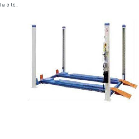
hạ ô tô...
-41%
Van cân bằng modul italia
Máy lọc dầu nhớt AFO8M
VBCS06
20
3,775,000đ
48,990,000đ
3,975,000đ
82,360,000đ