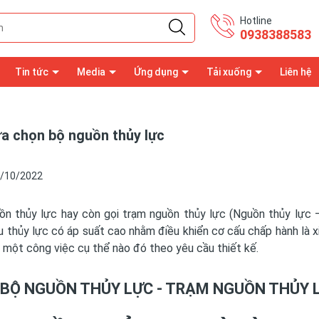
Hotline
0938388583
Tin tức
Media
Ứng dụng
Tải xuống
Liên hệ
ựa chọn bộ nguồn thủy lực
/10/2022
 thủy lực hay còn gọi trạm nguồn thủy lực (Nguồn thủy lực – H
 thủy lực có áp suất cao nhằm điều khiển cơ cấu chấp hành là xi
 một công việc cụ thể nào đó theo yêu cầu thiết kế.
BỘ NGUỒN THỦY LỰC - TRẠM NGUỒN THỦY L