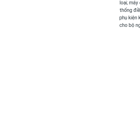
loại; máy
thống điề
phụ kiện 
cho bộ ng