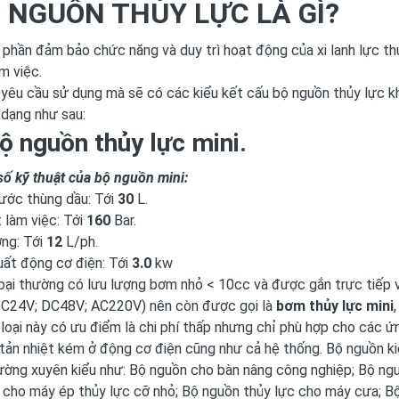
BỘ NGUỒN THỦY LỰC LÀ GÌ?
 phần đảm bảo chức năng và duy trì hoạt động của xi lanh lực t
m việc.
yêu cầu sử dụng mà sẽ có các kiểu kết cấu bộ nguồn thủy lực k
 dạng như sau:
ộ nguồn thủy lực mini.
 kỹ thuật của bộ nguồn mini:
ước thùng dầu: Tới
30
L.
 làm việc: Tới
160
Bar.
ợng: Tới
12
L/ph.
uất động cơ điện: Tới
3.0
kw
ại thường có lưu lượng bơm nhỏ < 10cc và được gắn trực tiếp v
C24V; DC48V; AC220V) nên còn được gọi là
bơm thủy lực mini
 loại này có ưu điểm là chi phí thấp nhưng chỉ phù hợp cho các ứ
tản nhiệt kém ở động cơ điện cũng như cả hệ thống. Bộ nguồn k
ường xuyên kiểu như: Bộ nguồn cho bàn nâng công nghiệp; Bộ ng
 cho máy ép thủy lực cỡ nhỏ; Bộ nguồn thủy lực cho máy cưa; B