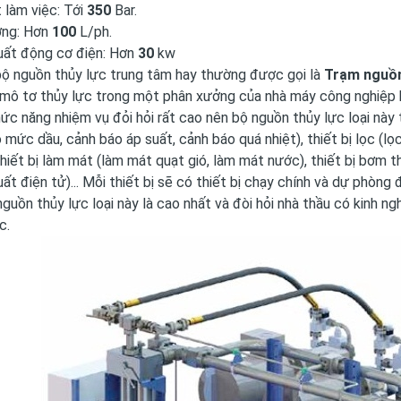
 làm việc: Tới
350
Bar.
ợng: Hơn
100
L/ph.
uất động cơ điện: Hơn
30
kw
ộ nguồn thủy lực trung tâm hay thường được gọi là
Trạm nguồn
 mô tơ thủy lực trong một phân xưởng của nhà máy công nghiệp 
ức năng nhiệm vụ đỏi hỏi rất cao nên bộ nguồn thủy lực loại này
 mức dầu, cảnh báo áp suất, cảnh báo quá nhiệt), thiết bị lọc (lọc
thiết bị làm mát (làm mát quạt gió, làm mát nước), thiết bị bơm th
uất điện tử)... Mỗi thiết bị sẽ có thiết bị chạy chính và dự phòng
nguồn thủy lực loại này là cao nhất và đòi hỏi nhà thầu có kinh 
c.