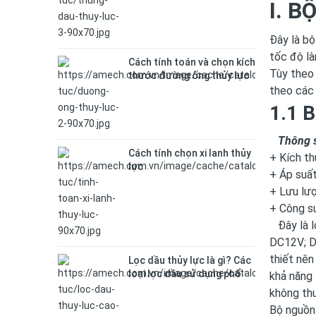
I. 
Đây là bộ
tốc độ là
Cách tính toán và chọn kích
Tùy theo 
thước đường ống thủy lực
theo các
1.1 B
Thông số
Cách tính chọn xi lanh thủy
+ Kích th
lực
+ Áp suất
+ Lưu lư
+ Công s
Đây là lo
DC12V; D
thiết nên
Lọc dầu thủy lực là gì? Các
loại lọc dầu sử dụng phổ
khả năng 
biến hiện nay
không th
Bộ nguồn