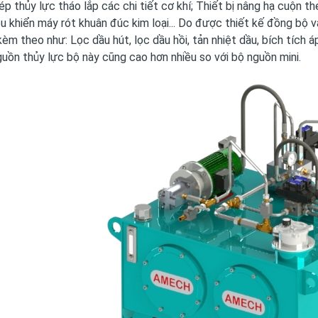
 ép thủy lực tháo lắp các chi tiết cơ khí; Thiết bị nâng hạ cuộn
u khiển máy rót khuân đúc kim loại... Do được thiết kế đồng bộ v
kèm theo như: Lọc dầu hút, lọc dầu hồi, tản nhiệt dầu, bích tích á
uồn thủy lực bộ này cũng cao hơn nhiều so với bộ nguồn mini.