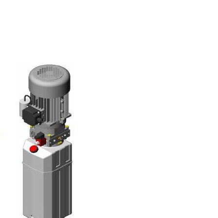
-33%
-
Máy lọc dầu tách nước
AFO8M-20W
55,990,000đ
83,450,000đ