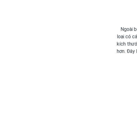
Ngoài bộ 
loại có c
kích thướ
hơn. Đây 