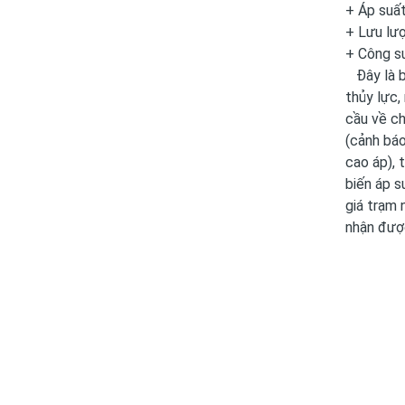
+ Áp suất
+ Lưu lư
+ Công s
Đây là b
thủy lực,
cầu về ch
(cảnh báo
cao áp), 
biến áp s
giá trạm 
nhận đượ