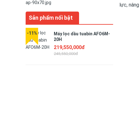
lực, nâng 
Sản phẩm nổi bật
-11%
-5%
Máy lọc dầu tuabin AFO6M-
20H
219,550,000đ
245,550,000đ