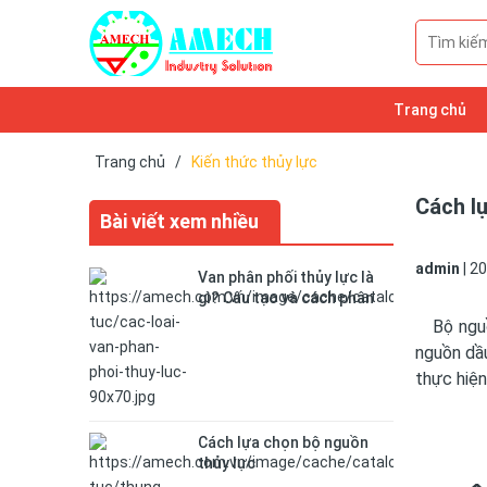
Trang chủ
Trang chủ
/
Kiến thức thủy lực
Cách l
Bài viết xem nhiều
admin
|
20
Van phân phối thủy lực là
gì? Cấu tạo và cách phân
loại van
Bộ nguồn
nguồn dầu
thực hiện
Cách lựa chọn bộ nguồn
thủy lực