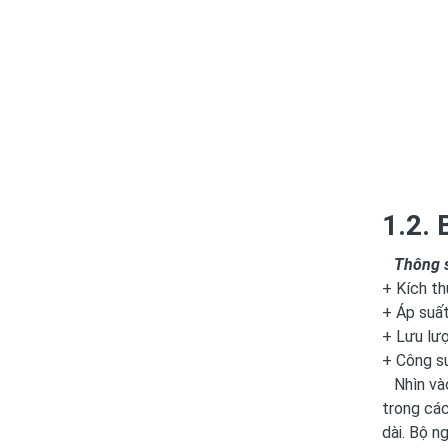
1.2. 
Thông số
+ Kích th
+ Áp suất
+ Lưu lư
+ Công s
Nhìn vào 
trong các
dài. Bộ n