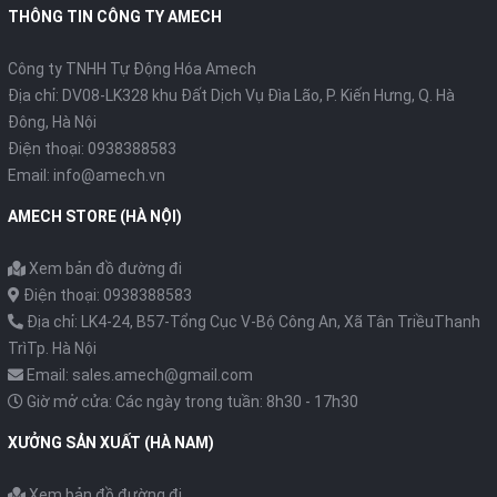
THÔNG TIN CÔNG TY AMECH
Công ty TNHH Tự Động Hóa Amech
Địa chỉ: DV08-LK328 khu Đất Dịch Vụ Đìa Lão, P. Kiến Hưng, Q. Hà
Đông, Hà Nội
Điện thoại: 0938388583
Email: info@amech.vn
AMECH STORE (HÀ NỘI)
Xem bản đồ đường đi
Điện thoại: 0938388583
Địa chỉ: LK4-24, B57-Tổng Cục V-Bộ Công An, Xã Tân TriềuThanh
TrìTp. Hà Nội
Email: sales.amech@gmail.com
Giờ mở cửa: Các ngày trong tuần: 8h30 - 17h30
XƯỞNG SẢN XUẤT (HÀ NAM)
Xem bản đồ đường đi