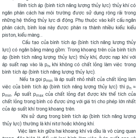
Bình tích áp (bình tích năng lượng thủy lực) thủy khí có
ngăn phân cách hai môi trường được sử dụng rộng rãi trong
những hệ thống thủy lực di động. Phụ thuộc vào kết cấu ngăn
phân cách, bình loại này được phân ra thành nhiều kiểu: kiểu
piston, kiểu màng…
Cấu tạo của bình tích áp (bình tích năng lượng thủy
lực) có ngăn bằng màng gồm: Trong khoang trên của bình tích
áp (bình tích năng lượng thủy lực) thủy khí, được nạp khí với
áp suất nạp vào là p
, khi không có chất lỏng làm việc trong
n
bình tích áp (bình tích năng lượng thủy lực).
Nếu ta gọi p
là áp suất nhỏ nhất của chất lỏng làm
min
việc của bính tích áp (bình tích năng lượng thủy lực) thì p
≈
n
p
. Áp suất p
của chất lỏng đạt được khi thể tích của
min
max
chất lỏng trong bình có được ứng với giá trị cho phép lớn nhất
của áp suất khí trong khoang trên.
Khi sử dụng trong bình tích áp (bình tích năng lượng
thủy lực) thường là khí nitơ hoặc không khí.
Việc làm kín giữa hai khoang khí và dầu là vô cùng quan