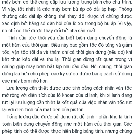
máy bơm có thể cung cấp lưu lượng trung bình cho chu trình.
Vì vậy, tốt nhất là các máy bơm bù áp có dải áp hẹp. Thông
thường các dải áp không thể thay đổi được vì chúng được
xác định bởi hằng số đàn hồi của lò xo trong bộ bù áp. Vì vậy,
nó chỉ có thể được thay đổi bởi nhà sản xuất.
Tính cầu tức thời yêu cầu biết biên dạng chuyển động là
một hàm của thời gian. Điều này bao gồm tốc độ tăng và giảm
tốc, vận tốc tối đa và thậm chí cả thời gian dừng (nếu có) khi
kết thúc kéo dài và thu lại. Thời gian dừng rất quan trọng vì
chúng giúp máy bơm bắt kịp nhu cầu dầu. Nói chung, thời gian
dừng lâu hơn cho phép các kỹ sư có được bằng cách sử dụng
các máy bơm nhỏ hơn.
Lưu lượng cần thiết được ước tính bằng cách nhân vận tốc
mở rộng với diện tích của lỗ khoan của xi lanh; khi xi lanh đang
rút lại lưu lượng cần thiết là kết quả của việc nhân vận tốc rút
lại với diện tích của mặt bên của piston.
Tổng lượng dầu được sử dụng rất dễ tính - phần khó là tính
toán biên dạng chuyển động như một hàm của thời gian. Các
phép tính có thể được thực hiện bằng bảng tính, nhưng chúng